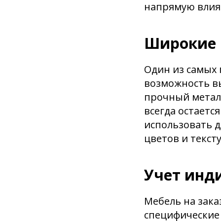
напрямую влияе
Широкие 
Один из самых 
возможность вы
прочный металл
всегда остаетс
использовать д
цветов и тексту
Учет инд
Мебель на зак
специфические 