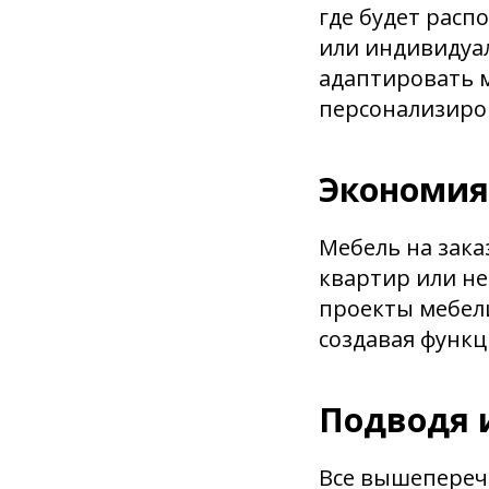
где будет расп
или индивидуа
адаптировать м
персонализиро
Экономия 
Мебель на зак
квартир или н
проекты мебел
создавая функц
Подводя 
Все вышеперечи