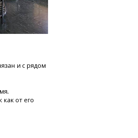
язан и с рядом
мя.
 как от его