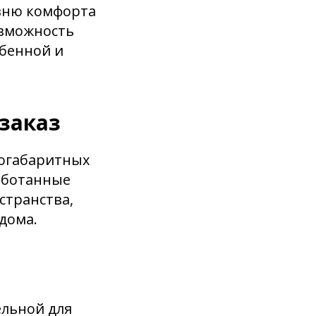
овню комфорта
озможность
обенной и
заказ
логабаритных
аботанные
странства,
дома.
ельной для