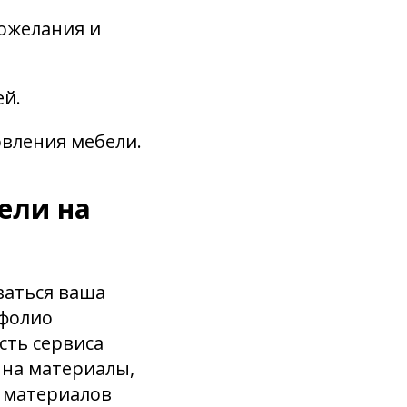
пожелания и
ей.
овления мебели.
ели на
ваться ваша
тфолио
сть сервиса
 на материалы,
о материалов